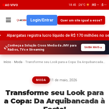
AO VIVO
18:45
26°C
R$ --
$ --
Login/Entrar
Quer um site igual a esse?
registra lucro líquido de R$ 170 milhões no segundo trimestr
Conheça a Solução Cross Media da JMV para
SAIBA MAIS
Rádios, TVs e Streaming
Início
›
Moda
›
Transforme seu Look para a Copa: Da Arquibancada…
11 de maio, 2026
MODA
Transforme seu Look para
a Copa: Da Arquibancada à