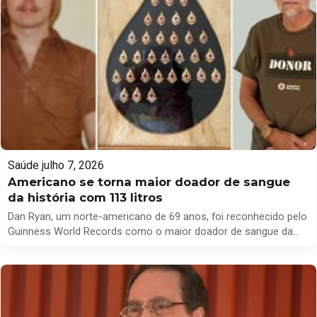
Saúde
julho 7, 2026
Americano se torna maior doador de sangue
da história com 113 litros
Dan Ryan, um norte-americano de 69 anos, foi reconhecido pelo
Guinness World Records como o maior doador de sangue da
história, tendo doado um total de 113,562 litros, o que equivale a
mais de 30 galões. O feito foi oficialmente registrado em junho
de 2025, em Malta, Nova York. Para contextualizar a importância
desse número, […]