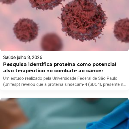
Saúde
julho 8, 2026
Pesquisa identifica proteína como potencial
alvo terapêutico no combate ao câncer
Um estudo realizado pela Universidade Federal de São Paulo
(Unifesp) revelou que a proteína sindecam-4 (SDC4), presente na
superfície celular, pode desempenhar um papel crucial no
tratamento do câncer, além de ser um possível marcador para o
diagnóstico da doença. Os pesquisadores conduziram
experimentos em laboratório que demonstraram que a SDC4
atua como um mecanismo […]