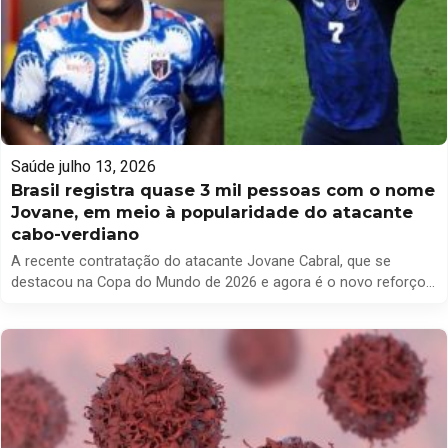
Saúde
julho 13, 2026
Brasil registra quase 3 mil pessoas com o nome
Jovane, em meio à popularidade do atacante
cabo-verdiano
A recente contratação do atacante Jovane Cabral, que se
destacou na Copa do Mundo de 2026 e agora é o novo reforço
do Grêmio, trouxe à tona o nome Jovane, que já é
compartilhado por quase 3 mil brasileiros. O jogador, que se
tornou o primeiro estrangeiro de Cabo Verde na elite do futebol
brasileiro, […]