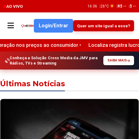
AO VIVO
16:36
26°C
R$ --
$ --
Login/Entrar
Quer um site igual a esse?
idor •
Localiza registra lucro de R$ 1 bilhão no segundo 
Conheça a Solução Cross Media da JMV para
SAIBA MAIS
Rádios, TVs e Streaming
Últimas Notícias