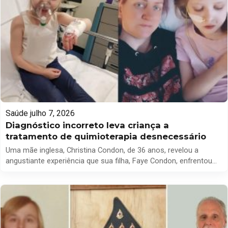
Saúde
julho 7, 2026
Diagnóstico incorreto leva criança a
tratamento de quimioterapia desnecessário
Uma mãe inglesa, Christina Condon, de 36 anos, revelou a
angustiante experiência que sua filha, Faye Condon, enfrentou
ao ser diagnosticada erroneamente com dermatomiosite juvenil
(DMJ), resultando em cinco meses de quimioterapia
desnecessária. O diagnóstico equivocado ocorreu quando Faye
tinha apenas cinco anos, após a mãe notar que a criança
apresentava dificuldades em correr e […]