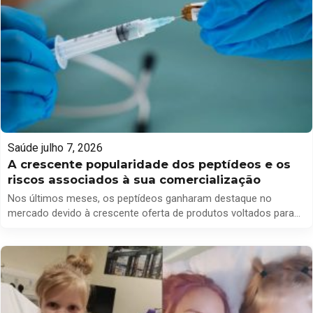
Saúde
julho 7, 2026
A crescente popularidade dos peptídeos e os
riscos associados à sua comercialização
Nos últimos meses, os peptídeos ganharam destaque no
mercado devido à crescente oferta de produtos voltados para
estética e emagrecimento. No entanto, a Agência Nacional de
Vigilância Sanitária (Anvisa) alerta que o problema não reside
nos peptídeos em si, mas na venda de versões ilegais, que
carecem de registro e não oferecem garantias de qualidade. […]