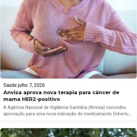
Saúde
julho 7, 2026
Anvisa aprova nova terapia para câncer de
mama HER2-positivo
A Agência Nacional de Vigilância Sanitária (Anvisa) concedeu
aprovação para uma nova indicação do medicamento Enhertu
(trastuzumabe deruxtecana), destinado ao tratamento de
câncer de mama. A decisão amplia o uso da terapia para
pacientes adultos diagnosticados com câncer de mama HER2-