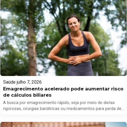
positivo que, mesmo após a realização de tratamento pré-
operatório e a remoção do tumor, ainda […]
Saúde
julho 7, 2026
Emagrecimento acelerado pode aumentar risco
de cálculos biliares
A busca por emagrecimento rápido, seja por meio de dietas
rigorosas, cirurgias bariátricas ou medicamentos para perda de
peso, requer supervisão médica cuidadosa. Além dos desafios
nutricionais, um dos riscos associados a essa prática é o
aumento da probabilidade de formação de pedras na vesícula,