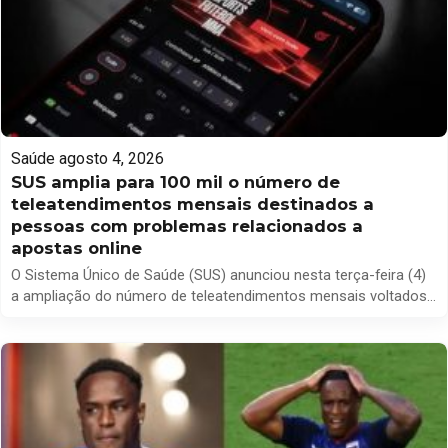
Saúde
agosto 4, 2026
SUS amplia para 100 mil o número de
teleatendimentos mensais destinados a
pessoas com problemas relacionados a
apostas online
O Sistema Único de Saúde (SUS) anunciou nesta terça-feira (4)
a ampliação do número de teleatendimentos mensais voltados
ao atendimento de indivíduos que enfrentam dificuldades
relacionadas ao uso excessivo de jogos e apostas online. A
iniciativa, que visa ampliar o acesso a suporte psicológico e
orientação especializada, passa a oferecer até 100 mil
atendimentos mensais, […]