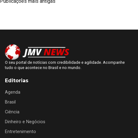
Navegação
Publicações mais antigas
minimizar o risco de doenças durante a estadia. O Sistema
por
Único de Saúde (SUS) disponibiliza um serviço gratuito que visa
[…]
posts
O seu portal de notícias com credibilidade e agilidade. Acompanhe
tudo o que acontece no Brasil e no mundo.
Editorias
Agenda
Brasil
Ciência
Dinheiro e Negócios
Entretenimento