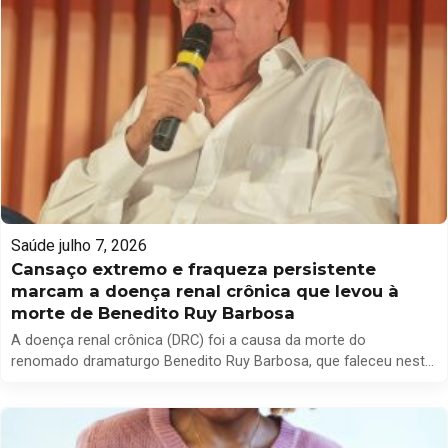
Saúde
julho 7, 2026
Cansaço extremo e fraqueza persistente
marcam a doença renal crônica que levou à
morte de Benedito Ruy Barbosa
A doença renal crônica (DRC) foi a causa da morte do
renomado dramaturgo Benedito Ruy Barbosa, que faleceu nesta
terça-feira, 7 de julho, aos 95 anos. Considerada uma condição
silenciosa, a DRC afeta aproximadamente 788 milhões de
pessoas em todo o mundo, segundo um estudo divulgado na
revista científica The Lancet. A pesquisa revela que, […]