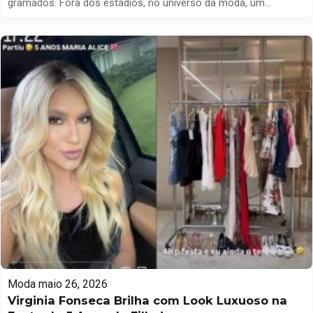
gramados. Fora dos estádios, no universo da moda, um
acessório de luxo tem chamado a atenção entre as namoradas
e esposas de jogadores que acompanham o torneio e
compartilham a rotina nas redes sociais. Bolsas da Hermès têm
aparecido com frequência como peças de […]
Moda
maio 26, 2026
Virginia Fonseca Brilha com Look Luxuoso na