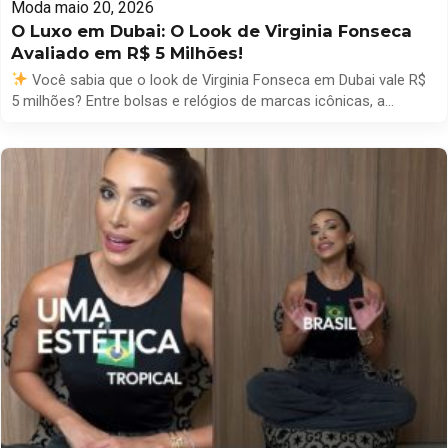
Moda
maio 20, 2026
O Luxo em Dubai: O Look de Virginia Fonseca
Avaliado em R$ 5 Milhões!
Você sabia que o look de Virginia Fonseca em Dubai vale R$
5 milhões? Entre bolsas e relógios de marcas icônicas, a
influenciadora mostrou como o luxo se tornou parte de sua
identidade!
Destaques do visual: –
Relógio Richard Mille:
R$ 2 milhões –
Pulseiras Love da Cartier –
Bolsa […]