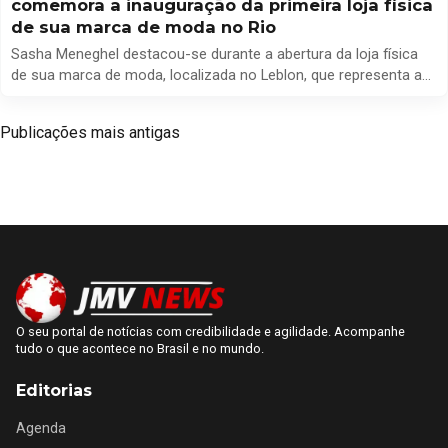
comemora a inauguração da primeira loja física
de sua marca de moda no Rio
Sasha Meneghel destacou-se durante a abertura da loja física
de sua marca de moda, localizada no Leblon, que representa a
primeira unidade no Rio de Janeiro, realizada na última quinta-
feira (27/11). Em uma entrevista exclusiva com a repórter
Navegação
Publicações mais antigas
Monique Arruda, do portal LeoDias, a filha de Xuxa expressou
por
sua emoção com esta nova etapa em […]
posts
O seu portal de notícias com credibilidade e agilidade. Acompanhe
tudo o que acontece no Brasil e no mundo.
Editorias
Agenda