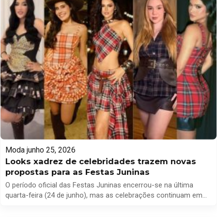
Moda
junho 25, 2026
Looks xadrez de celebridades trazem novas
propostas para as Festas Juninas
O período oficial das Festas Juninas encerrou-se na última
quarta-feira (24 de junho), mas as celebrações continuam em
várias partes do Brasil, especialmente nas festividades de julho.
Com arraiás, quermesses e feiras temáticas em destaque, a