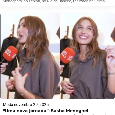
Mondepars, no Leblon, no Rio de Janeiro, realizada na última
quinta-feira (27/11), Sasha Meneghel conversou com a repórter
Monique Arruda, do portal LeoDias, e revelou as fontes de
inspiração que moldaram sua nova coleção. A empresária
expressou sua gratidão pelo apoio e destacou o […]
Moda
novembro 29, 2025
“Uma nova jornada”: Sasha Meneghel