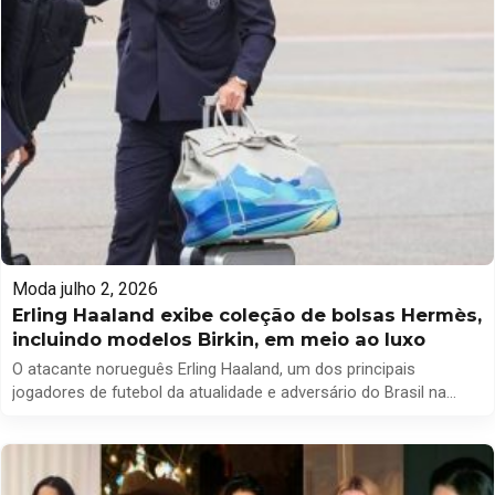
Moda
julho 2, 2026
Erling Haaland exibe coleção de bolsas Hermès,
incluindo modelos Birkin, em meio ao luxo
O atacante norueguês Erling Haaland, um dos principais
jogadores de futebol da atualidade e adversário do Brasil na
partida marcada para este domingo (5/7), tem se destacado
não apenas por suas habilidades em campo, mas também por
seu gosto apurado por itens de luxo. Enquanto muitos atletas se
concentram em carros esportivos, relógios de alto […]