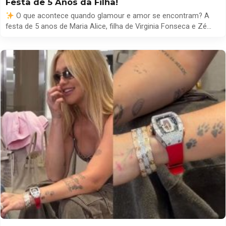
Festa de 5 Anos da Filha!
O que acontece quando glamour e amor se encontram? A
festa de 5 anos de Maria Alice, filha de Virginia Fonseca e Zé
Felipe, promete ser um espetáculo! Preparada em tempo
recorde, Virginia escolheu um mini vestido preto de veludo
balonê da Fabulous Agilita, que combina conforto e
sofisticação, ideal para a festa inspirada […]