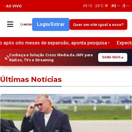
AO VIVO
09:15
26°C
R$ --
$ --
Login/Entrar
Quer um site igual a esse?
, aponta pesquisa •
Expectativa de melhora na economia b
Conheça a Solução Cross Media da JMV para
SAIBA MAIS
Rádios, TVs e Streaming
Últimas Notícias