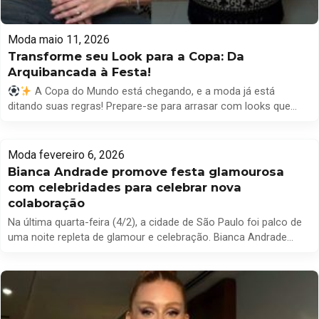
Moda
maio 11, 2026
Transforme seu Look para a Copa: Da
Arquibancada à Festa!
A Copa do Mundo está chegando, e a moda já está
ditando suas regras! Prepare-se para arrasar com looks que
combinam conforto, sensualidade e glamour. Misture o verde e
amarelo com tons amanteigados, verde oliva e dourado
queimado, criando um visual único. As camisas de time
Moda
fevereiro 6, 2026
oversized, corsets esportivos e jaquetas vintage vão te […]
Bianca Andrade promove festa glamourosa
com celebridades para celebrar nova
colaboração
Na última quarta-feira (4/2), a cidade de São Paulo foi palco de
uma noite repleta de glamour e celebração. Bianca Andrade
organizou um evento exclusivo que tomou conta da Rua dos
Pinheiros, reunindo um seleto grupo de celebridades,
influenciadores e convidados VIP para comemorar o início de
uma nova fase em sua carreira como empresária […]