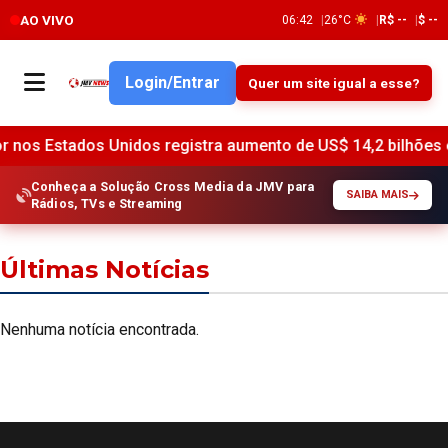
AO VIVO
06:42
26°C
R$ --
$ --
Login/Entrar
Quer um site igual a esse?
s Estados Unidos registra aumento de US$ 14,2 bilhões em j
Conheça a Solução Cross Media da JMV para
SAIBA MAIS
Rádios, TVs e Streaming
Últimas Notícias
Nenhuma notícia encontrada.