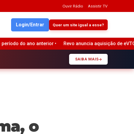
Ouvir Rádio
Assistir TV
Login/Entrar
Quer um site igual a esse?
a aquisição de eVTOLs da Embraer e planeja expansão intern
SAIBA MAIS
ma, o