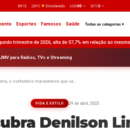
09:12
26°C
Ensolarado
USD
R$ --
BTC
$ --
mento
Esportes
Famosos
Saúde
Todas as categorias ▾
 em relação ao mesmo período do ano anterior •
Revo anunci
JMV para Rádios, TVs e Streaming
ima, o confeiteiro maranhense que se…
29 de abril, 2025
VIDA E ESTILO
ubra Denilson Li