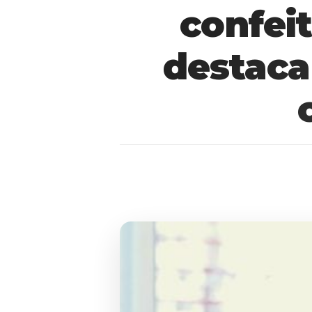
confei
destaca