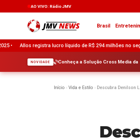
AO VIVO
: Rádio JMV
Brasil
Entreteni
 R$ 294 milhões no segundo trimestre de 2026, alta de 57,7%
Conheça a Solução Cross Media da 
NOVIDADE
Início
›
Vida e Estilo
›
Descubra Denilson L
Desc