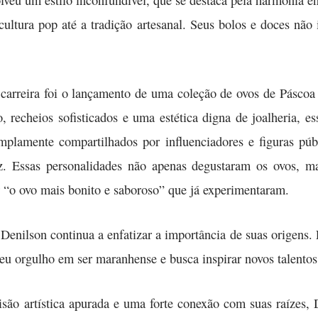
eu um estilo inconfundível, que se destaca pela harmonia ent
 cultura pop até a tradição artesanal. Seus bolos e doces nã
carreira foi o lançamento de uma coleção de ovos de Páscoa 
 recheios sofisticados e uma estética digna de joalheria, e
mplamente compartilhados por influenciadores e figuras pú
az. Essas personalidades não apenas degustaram os ovos, 
r “o ovo mais bonito e saboroso” que já experimentaram.
Denilson continua a enfatizar a importância de suas origens. 
seu orgulho em ser maranhense e busca inspirar novos talentos 
são artística apurada e uma forte conexão com suas raízes,