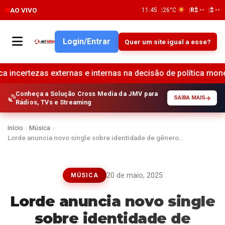
AO VIVO
11:45
26°C
R$ --
$ --
Login/Entrar
Quer um site igual a esse?
rnas e internas na decisão de política monetária •
Instit
Conheça a Solução Cross Media da JMV para
SAIBA MAIS
Rádios, TVs e Streaming
Início
›
Música
›
Lorde anuncia novo single sobre identidade de gênero…
20 de maio, 2025
MÚSICA
Lorde anuncia novo single
sobre identidade de