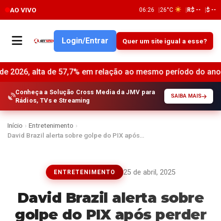
AO VIVO
06:26
26°C
R$ --
$ --
Login/Entrar
Quer um site igual a esse?
alta de 57,7% em relação ao mesmo período do ano anterior •
Conheça a Solução Cross Media da JMV para
SAIBA MAIS
Rádios, TVs e Streaming
Início
›
Entretenimento
›
David Brazil alerta sobre golpe do PIX após…
25 de abril, 2025
ENTRETENIMENTO
David Brazil alerta sobre
golpe do PIX após perder