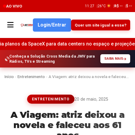
AO VIVO
11:27
26°C
R$ --
$ --
Login/Entrar
Quer um site igual a esse?
da SpaceX para data centers no espaço e projeções de receit
Conheça a Solução Cross Media da JMV para
SAIBA MAIS
Rádios, TVs e Streaming
Início
›
Entretenimento
›
A Viagem: atriz deixou a novela e faleceu…
20 de maio, 2025
ENTRETENIMENTO
A Viagem: atriz deixou a
novela e faleceu aos 61