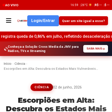
AO VIVO
16:59
26°C
R$ --
$ --
Login/Entrar
Quer um site igual a esse?
 queda de 0,86% em julho, refletindo desaceleração nos preç
Conheça a Solução Cross Media da JMV para
SAIBA MAIS
Rádios, TVs e Streaming
Início
›
Ciência
›
Escorpiões em Alta: Descubra os Estados Mais Vulneráveis…
02 de junho, 2026
CIÊNCIA
Escorpiões em Alta:
Descubra os Estados Mais