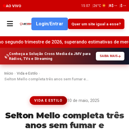
AO VIVO
15:07
26°C
R$ --
$ --
Login/Entrar
Quer um site igual a esse?
mestre de 2026, superando estimativas de mercado •
Brasil 
Conheça a Solução Cross Media da JMV para
SAIBA MAIS
Rádios, TVs e Streaming
Início
›
Vida e Estilo
›
Selton Mello completa três anos sem fumar e…
10 de maio, 2025
VIDA E ESTILO
Selton Mello completa três
anos sem fumar e