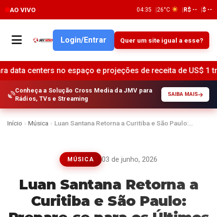
AO VIVO
04:35
26°C
R$ --
$ --
Login/Entrar
Quer um site igual a esse?
o espaço e projeções de receita de US$ 1 trilhão •
Setor 
Conheça a Solução Cross Media da JMV para
SAIBA MAIS
Rádios, TVs e Streaming
Início
›
Música
›
Luan Santana Retorna a Curitiba e São Paulo:…
03 de junho, 2026
MÚSICA
Luan Santana Retorna a
Curitiba e São Paulo: