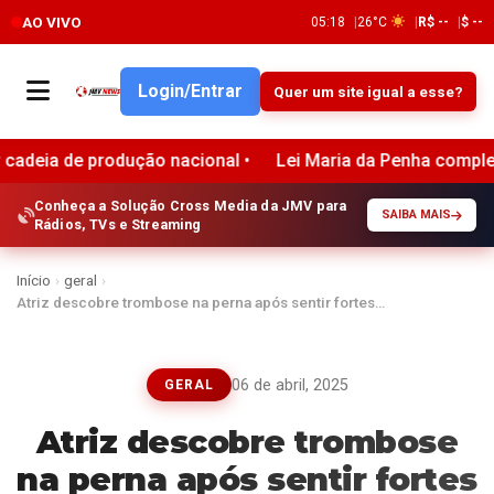
AO VIVO
05:18
26°C
R$ --
$ --
Login/Entrar
Quer um site igual a esse?
ução nacional •
Lei Maria da Penha completa 20 anos e rep
Conheça a Solução Cross Media da JMV para
SAIBA MAIS
Rádios, TVs e Streaming
Início
›
geral
›
Atriz descobre trombose na perna após sentir fortes…
06 de abril, 2025
GERAL
Atriz descobre trombose
na perna após sentir fortes