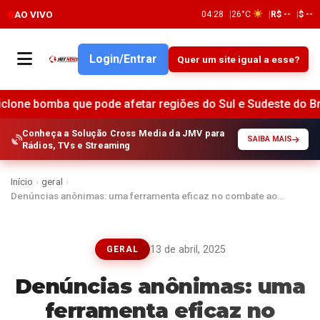
AO VIVO
04:28
26°C
R$ --
$ --
Login/Entrar
Quer um site igual a esse?
mba que pode afetar regiões do Sul e Sudeste do Brasil •
A
Conheça a Solução Cross Media da JMV para
SAIBA MAIS
Rádios, TVs e Streaming
Início
›
geral
›
Denúncias anônimas: uma ferramenta eficaz no combate ao…
13 de abril, 2025
GERAL
Denúncias anônimas: uma
ferramenta eficaz no