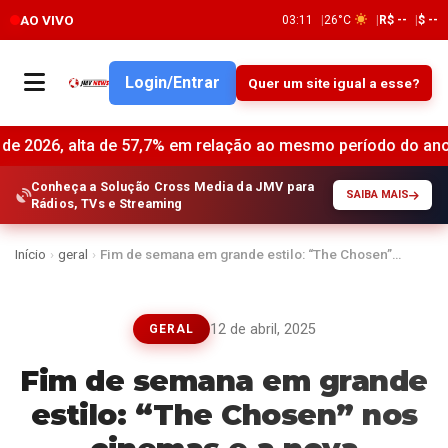
AO VIVO
03:11
26°C
R$ --
$ --
Login/Entrar
Quer um site igual a esse?
lta de 57,7% em relação ao mesmo período do ano anterior •
Conheça a Solução Cross Media da JMV para
SAIBA MAIS
Rádios, TVs e Streaming
Início
›
geral
›
Fim de semana em grande estilo: “The Chosen”…
12 de abril, 2025
GERAL
Fim de semana em grande
estilo: “The Chosen” nos