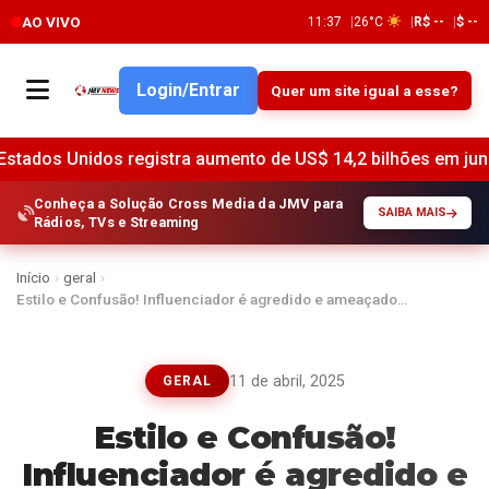
AO VIVO
11:37
26°C
R$ --
$ --
Login/Entrar
Quer um site igual a esse?
registra aumento de US$ 14,2 bilhões em junho, indica o Fed
Conheça a Solução Cross Media da JMV para
SAIBA MAIS
Rádios, TVs e Streaming
Início
›
geral
›
Estilo e Confusão! Influenciador é agredido e ameaçado…
11 de abril, 2025
GERAL
Estilo e Confusão!
Influenciador é agredido e