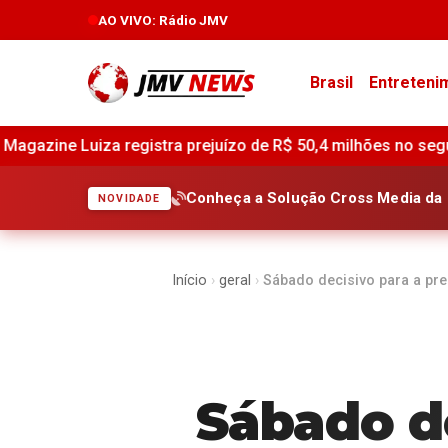
AO VIVO
: Rádio JMV
Brasil
Entreteni
uízo de R$ 50,4 milhões no segundo trimestre de 2026 •
Al
Conheça a Solução Cross Media da 
NOVIDADE
Início
›
geral
›
Sábado decisivo para a pr
Sábado de