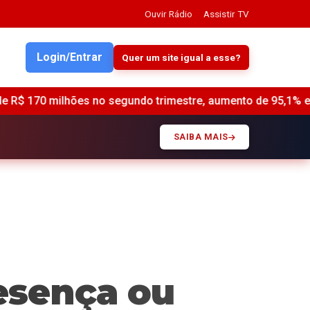
Ouvir Rádio
Assistir TV
Login/Entrar
Quer um site igual a esse?
o trimestre, aumento de 95,1% em relação ao ano anterior •
SAIBA MAIS
esença ou