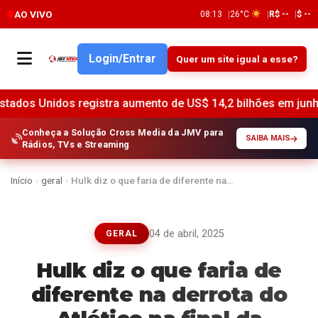
AO VIVO
08:13
26°C
R$ --
$ --
Login/Entrar
Quer um site igual a esse?
gistra aumento de US$ 14,2 bilhões em junho, indica o Feder
Conheça a Solução Cross Media da JMV para
SAIBA MAIS
Rádios, TVs e Streaming
Início
›
geral
›
Hulk diz o que faria de diferente na…
04 de abril, 2025
GERAL
Hulk diz o que faria de
diferente na derrota do