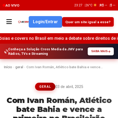
AO VIVO
23:27
26°C
R$ --
$ --
Login/Entrar
Quer um site igual a esse?
o Brasil em meio a debate sobre direitos de imagem e possíve
Conheça a Solução Cross Media da JMV para
SAIBA MAIS
Rádios, TVs e Streaming
Início
›
geral
›
Com Ivan Román, Atlético bate Bahia e vence…
03 de abril, 2025
GERAL
Com Ivan Román, Atlético
bate Bahia e vence a