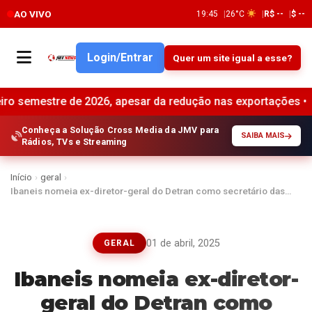
AO VIVO
19:45
26°C
R$ --
$ --
Login/Entrar
Quer um site igual a esse?
re de 2026, apesar da redução nas exportações •
Maioria 
Conheça a Solução Cross Media da JMV para
SAIBA MAIS
Rádios, TVs e Streaming
Início
›
geral
›
Ibaneis nomeia ex-diretor-geral do Detran como secretário das…
01 de abril, 2025
GERAL
Ibaneis nomeia ex-diretor-
geral do Detran como