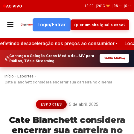
AO VIVO
13:09
26°C
R$ --
$ --
Login/Entrar
Quer um site igual a esse?
saceleração nos preços ao consumidor •
Localiza registra
Conheça a Solução Cross Media da JMV para
SAIBA MAIS
Rádios, TVs e Streaming
Início
›
Esportes
›
Cate Blanchett considera encerrar sua carreira no cinema
15 de abril, 2025
ESPORTES
Cate Blanchett considera
encerrar sua carreira no