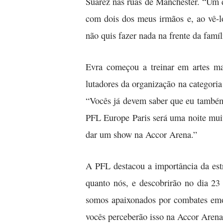
Suárez nas ruas de Manchester. “Um d
com dois dos meus irmãos e, ao vê-lo
não quis fazer nada na frente da famíli
Evra começou a treinar em artes m
lutadores da organização na categor
“Vocês já devem saber que eu também a
PFL Europe Paris será uma noite muit
dar um show na Accor Arena.”
A PFL destacou a importância da est
quanto nós, e descobrirão no dia 2
somos apaixonados por combates emoc
vocês perceberão isso na Accor Aren