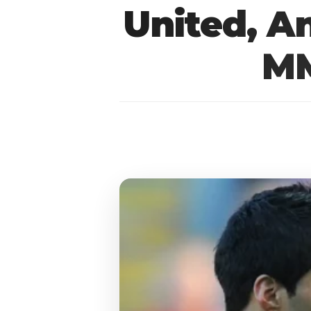
United, A
MM