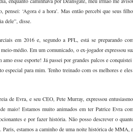
ia, enquanto caminhava por Deansgate, meu irmão me avisou:
, pensei: ‘Agora é a hora’. Mas então percebi que seus filh
a dele”, disse.
arciais em 2016 e, segundo a PFL, está se preparando co
ia meio-médio. Em um comunicado, o ex-jogador expressou su
mo esse esporte! Já passei por grandes palcos e conquistei o
o especial para mim. Tenho treinado com os melhores e eles 
reia de Evra, e seu CEO, Pete Murray, expressou entusiasmo
3 de maio! Estamos muito animados em ter Patrice Evra com
ionantes e por fazer história. Não posso descrever o quanto
a. Paris, estamos a caminho de uma noite histórica de MMA, 