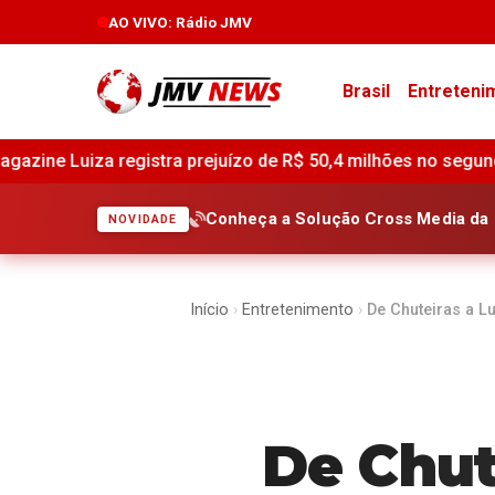
AO VIVO
: Rádio JMV
Brasil
Entreteni
$ 50,4 milhões no segundo trimestre de 2026 •
Alpargatas 
Conheça a Solução Cross Media da 
NOVIDADE
Início
›
Entretenimento
›
De Chuteiras a Lu
De Chute