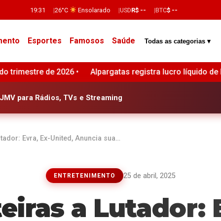
19:31
26°C
Ensolarado
USD
R$ --
BTC
$ --
mento
Esportes
Famosos
Saúde
Todas as categorias ▾
registra lucro líquido de R$ 170 milhões no segundo trimestr
JMV para Rádios, TVs e Streaming
tador: Evra, Ex-United, Anuncia sua…
25 de abril, 2025
ENTRETENIMENTO
iras a Lutador: 