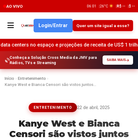
AO VIVO
06:01
26°C
R$ --
$ --
Login/Entrar
Quer um site igual a esse?
 espaço e projeções de receita de US$ 1 trilhão •
Setor d
Conheça a Solução Cross Media da JMV para
SAIBA MAIS
Rádios, TVs e Streaming
Início
›
Entretenimento
›
Kanye West e Bianca Censori são vistos juntos…
22 de abril, 2025
ENTRETENIMENTO
Kanye West e Bianca
Censori são vistos juntos