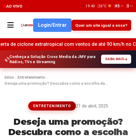
AO VIVO
19:40
26°C
R$ --
$ --
Login/Entrar
Quer um site igual a esse?
 extratropical com ventos de até 90 km/h no Centro-Sul do Bra
Conheça a Solução Cross Media da JMV para
SAIBA MAIS
Rádios, TVs e Streaming
Início
›
Entretenimento
›
Deseja uma promoção? Descubra como a escolha da…
21 de abril, 2025
ENTRETENIMENTO
Deseja uma promoção?
Descubra como a escolha