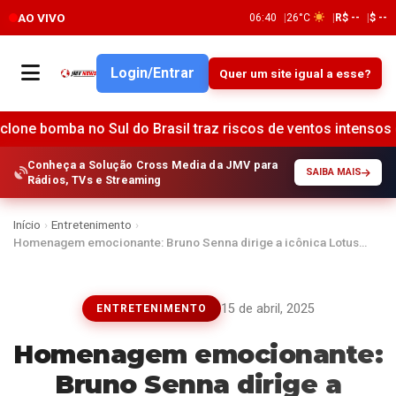
AO VIVO
06:40
26°C
R$ --
$ --
Login/Entrar
Quer um site igual a esse?
mba no Sul do Brasil traz riscos de ventos intensos e tempest
Conheça a Solução Cross Media da JMV para
SAIBA MAIS
Rádios, TVs e Streaming
Início
›
Entretenimento
›
Homenagem emocionante: Bruno Senna dirige a icônica Lotus…
15 de abril, 2025
ENTRETENIMENTO
Homenagem emocionante:
Bruno Senna dirige a