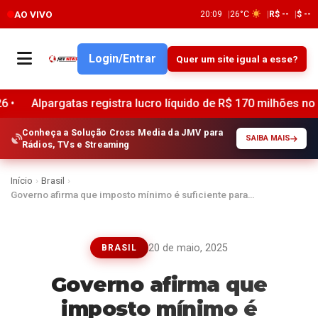
AO VIVO
20:09
26°C
R$ --
$ --
Login/Entrar
Quer um site igual a esse?
rgatas registra lucro líquido de R$ 170 milhões no segundo 
Conheça a Solução Cross Media da JMV para
SAIBA MAIS
Rádios, TVs e Streaming
Início
›
Brasil
›
Governo afirma que imposto mínimo é suficiente para…
20 de maio, 2025
BRASIL
Governo afirma que
imposto mínimo é