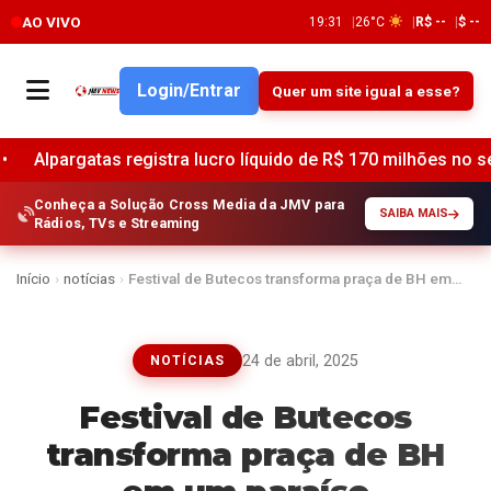
AO VIVO
19:31
26°C
R$ --
$ --
Login/Entrar
Quer um site igual a esse?
 registra lucro líquido de R$ 170 milhões no segundo trimest
Conheça a Solução Cross Media da JMV para
SAIBA MAIS
Rádios, TVs e Streaming
Início
›
notícias
›
Festival de Butecos transforma praça de BH em…
24 de abril, 2025
NOTÍCIAS
Festival de Butecos
transforma praça de BH