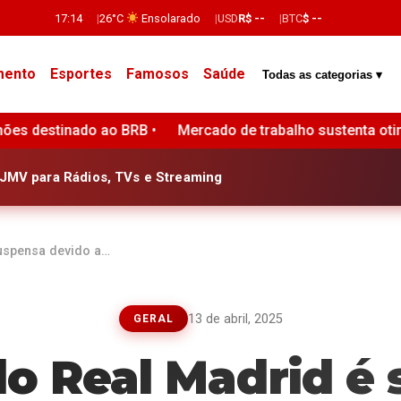
17:14
26°C
Ensolarado
USD
R$ --
BTC
$ --
mento
Esportes
Famosos
Saúde
Todas as categorias ▾
cado de trabalho sustenta otimismo do consumidor em São 
JMV para Rádios, TVs e Streaming
suspensa devido a…
13 de abril, 2025
GERAL
do Real Madrid é