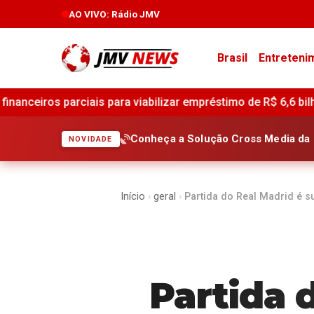
AO VIVO
: Rádio JMV
Brasil
Entreteni
lizar empréstimo de R$ 6,6 bilhões destinado ao BRB •
Mer
Conheça a Solução Cross Media da 
NOVIDADE
Início
›
geral
›
Partida do Real Madrid é 
Partida 