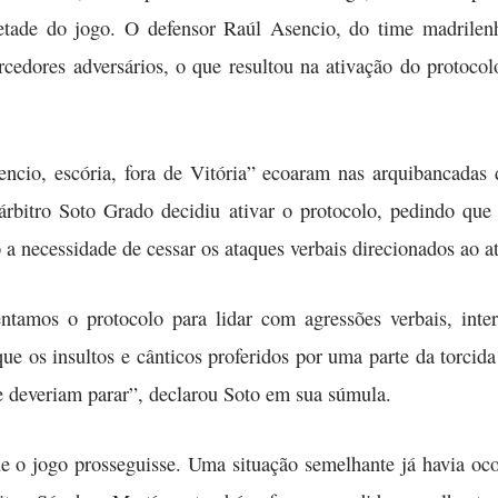
tade do jogo. O defensor Raúl Asencio, do time madrilenh
orcedores adversários, o que resultou na ativação do protoco
ncio, escória, fora de Vitória” ecoaram nas arquibancadas 
árbitro Soto Grado decidiu ativar o protocolo, pedindo q
 a necessidade de cessar os ataques verbais direcionados ao at
amos o protocolo para lidar com agressões verbais, inter
 os insultos e cânticos proferidos por uma parte da torcida l
te deveriam parar”, declarou Soto em sua súmula.
ue o jogo prosseguisse. Uma situação semelhante já havia o