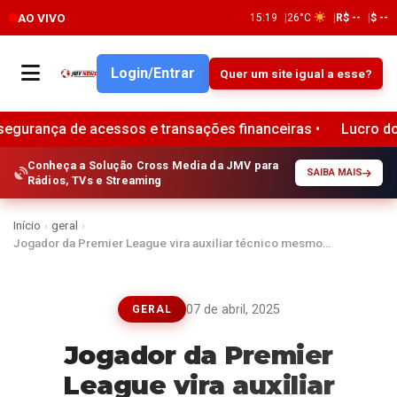
AO VIVO
15:19
26°C
R$ --
$ --
Login/Entrar
Quer um site igual a esse?
 acessos e transações financeiras •
Lucro do terceiro tr
Conheça a Solução Cross Media da JMV para
SAIBA MAIS
Rádios, TVs e Streaming
Início
›
geral
›
Jogador da Premier League vira auxiliar técnico mesmo…
07 de abril, 2025
GERAL
Jogador da Premier
League vira auxiliar