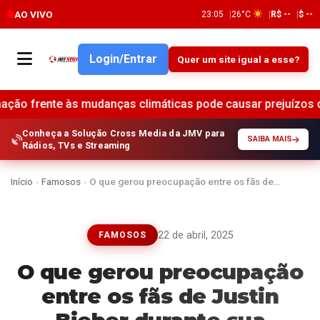
AO VIVO
23:05
26°C
R$ --
$ --
Login/Entrar
Quer um site igual a esse?
udanças climáticas pode causar prejuízos de R$ 17,1 trilhões 
Conheça a Solução Cross Media da JMV para
SAIBA MAIS
Rádios, TVs e Streaming
Início
›
Famosos
›
O que gerou preocupação entre os fãs de…
22 de abril, 2025
FAMOSOS
O que gerou preocupação
entre os fãs de Justin