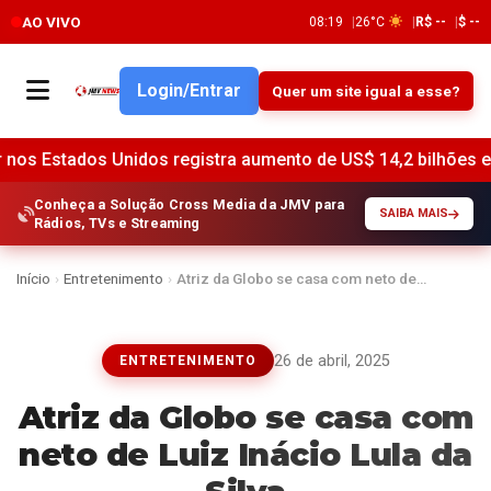
AO VIVO
08:19
26°C
R$ --
$ --
Login/Entrar
Quer um site igual a esse?
nidos registra aumento de US$ 14,2 bilhões em junho, indica
Conheça a Solução Cross Media da JMV para
SAIBA MAIS
Rádios, TVs e Streaming
Início
›
Entretenimento
›
Atriz da Globo se casa com neto de…
26 de abril, 2025
ENTRETENIMENTO
Atriz da Globo se casa com
neto de Luiz Inácio Lula da