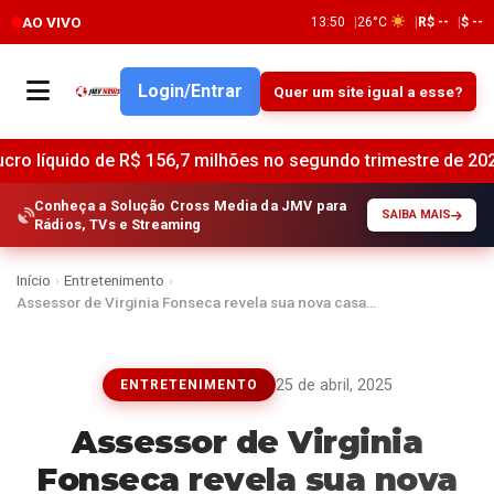
AO VIVO
13:50
26°C
R$ --
$ --
Login/Entrar
Quer um site igual a esse?
de R$ 156,7 milhões no segundo trimestre de 2025 •
Lucro d
Conheça a Solução Cross Media da JMV para
SAIBA MAIS
Rádios, TVs e Streaming
Início
›
Entretenimento
›
Assessor de Virginia Fonseca revela sua nova casa…
25 de abril, 2025
ENTRETENIMENTO
Assessor de Virginia
Fonseca revela sua nova