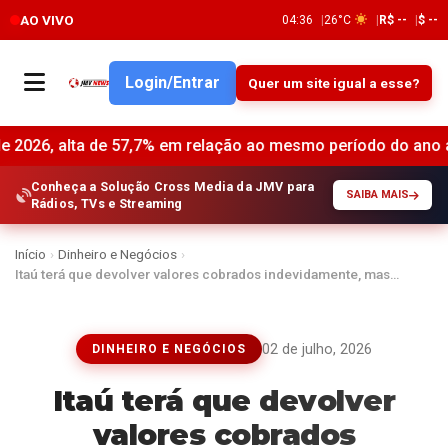
AO VIVO
04:37
26°C
R$ --
$ --
Login/Entrar
Quer um site igual a esse?
 de 57,7% em relação ao mesmo período do ano anterior •
R
Conheça a Solução Cross Media da JMV para
SAIBA MAIS
Rádios, TVs e Streaming
Início
›
Dinheiro e Negócios
›
Itaú terá que devolver valores cobrados indevidamente, mas…
02 de julho, 2026
DINHEIRO E NEGÓCIOS
Itaú terá que devolver
valores cobrados