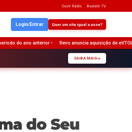
Ouvir Rádio
Assistir TV
Login/Entrar
Quer um site igual a esse?
aquisição de eVTOLs da Embraer e planeja expansão internac
SAIBA MAIS
ima do Seu