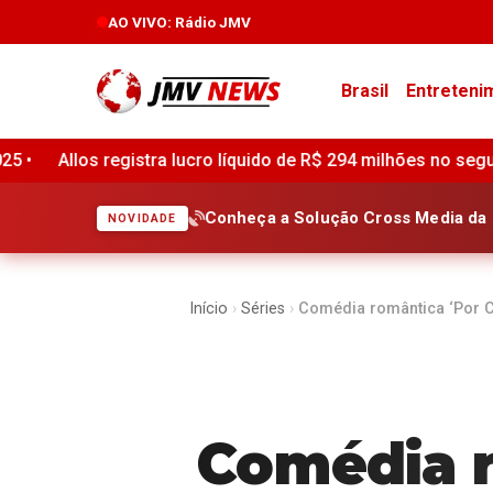
AO VIVO
: Rádio JMV
Brasil
Entreteni
$ 294 milhões no segundo trimestre de 2026, alta de 57,7% em
Conheça a Solução Cross Media da 
NOVIDADE
Início
›
Séries
›
Comédia romântica ‘Por C
Comédia r