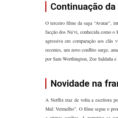
Continuação da 
O terceiro filme da saga “Avatar”, i
facção dos Na’vi, conhecida como o 
agressiva em comparação aos clãs vi
recentes, um novo conflito surge, a
por Sam Worthington, Zoe Saldaña e S
Novidade na fra
A Netflix traz de volta a escritora
Mal: Vermelho”. O filme segue o prom
e crimes ocultos. A narrativa se co