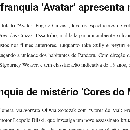
franquia ‘Avatar’ apresenta
ntitulado “Avatar: Fogo e Cinzas”, leva os espectadores de v
Povo das Cinzas. Essa tribo, moldada por um ambiente vulcâ
stos nos filmes anteriores. Enquanto Jake Sully e Neytiri 
meaçando a unidade dos habitantes de Pandora. Com direção d
igourney Weaver, e tem classificação indicativa de 18 anos, 
nquia de mistério ‘Cores do 
 polonesa Ma?gorzata Oliwia Sobczak com “Cores do Mal: Pr
otor Leopold Bilski, que investiga um novo assassinato bru
ncentra na construção dos personagens e na revelação gra