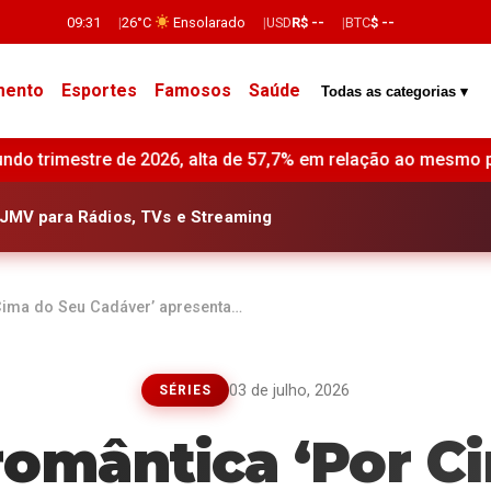
09:31
26°C
Ensolarado
USD
R$ --
BTC
$ --
mento
Esportes
Famosos
Saúde
Todas as categorias ▾
 relação ao mesmo período do ano anterior •
Revo anuncia 
JMV para Rádios, TVs e Streaming
ima do Seu Cadáver’ apresenta…
03 de julho, 2026
SÉRIES
omântica ‘Por C