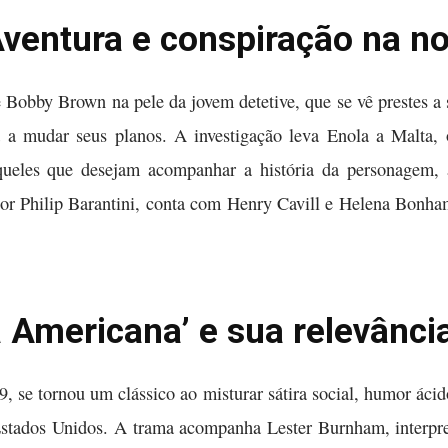
ventura e conspiração na n
e Bobby Brown na pele da jovem detetive, que se vê prestes a
a a mudar seus planos. A investigação leva Enola a Malta,
queles que desejam acompanhar a história da personagem, 
por Philip Barantini, conta com Henry Cavill e Helena Bonham
a Americana’ e sua relevânci
 se tornou um clássico ao misturar sátira social, humor áci
s Estados Unidos. A trama acompanha Lester Burnham, interpr