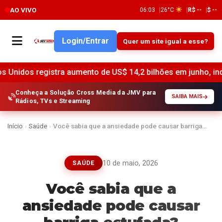
AO VIVO
06:03
26°C
R$ --
$ --
Login/Entrar
Quer um site igual a esse?
 registra aumento de US$ 14,2 bilhões em junho, indica o F
Conheça a Solução Cross Media da JMV para
SAIBA MAIS
Rádios, TVs e Streaming
Início
›
Saúde
›
Você sabia que a ansiedade pode causar barriga…
10 de maio, 2026
SAÚDE
Você sabia que a
ansiedade pode causar