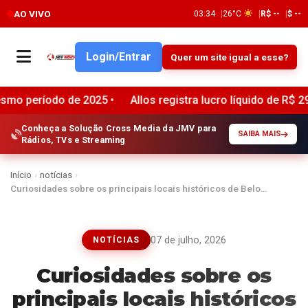
AO VIVO
03:34
26°C
R$ --
$ --
Login/Entrar
Quer um site igual a esse?
2025 •
Allos registra lucro líquido de R$ 294 milhões no s
Conheça a Solução Cross Media da JMV para
SAIBA MAIS
Rádios, TVs e Streaming
Início
›
notícias
›
Curiosidades sobre os principais locais históricos de Belo…
07 de julho, 2026
NOTÍCIAS
Curiosidades sobre os
principais locais históricos