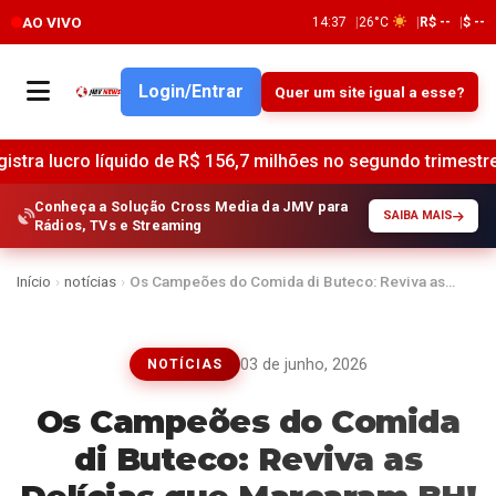
AO VIVO
14:37
26°C
R$ --
$ --
Login/Entrar
Quer um site igual a esse?
líquido de R$ 156,7 milhões no segundo trimestre de 2025 •
Conheça a Solução Cross Media da JMV para
SAIBA MAIS
Rádios, TVs e Streaming
Início
›
notícias
›
Os Campeões do Comida di Buteco: Reviva as…
03 de junho, 2026
NOTÍCIAS
Os Campeões do Comida
di Buteco: Reviva as