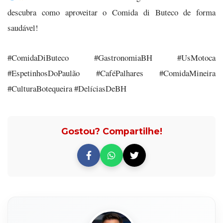
descubra como aproveitar o Comida di Buteco de forma
saudável!
#ComidaDiButeco #GastronomiaBH #UsMotoca
#EspetinhosDoPaulão #CaféPalhares #ComidaMineira
#CulturaBotequeira #DelíciasDeBH
Gostou? Compartilhe!