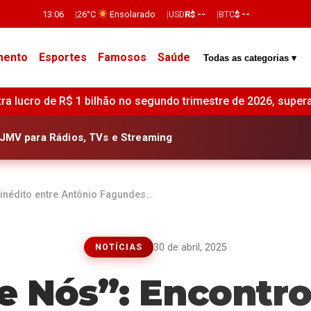
13:06
26°C
Ensolarado
USD
R$ --
BTC
$ --
mento
Esportes
Famosos
Saúde
Todas as categorias ▾
 trimestre de 2026, superando estimativas de mercado •
Br
JMV para Rádios, TVs e Streaming
 inédito entre Antônio Fagundes…
30 de abril, 2025
NOTÍCIAS
e Nós”: Encontro