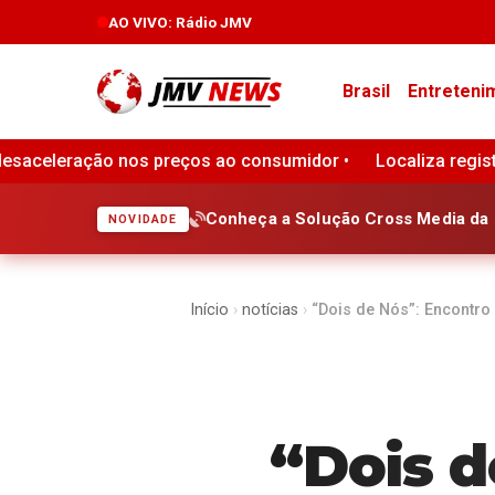
AO VIVO
: Rádio JMV
Brasil
Entreteni
midor •
Localiza registra lucro de R$ 1 bilhão no segundo
Conheça a Solução Cross Media da 
NOVIDADE
Início
›
notícias
›
“Dois de Nós”: Encontro
“Dois d