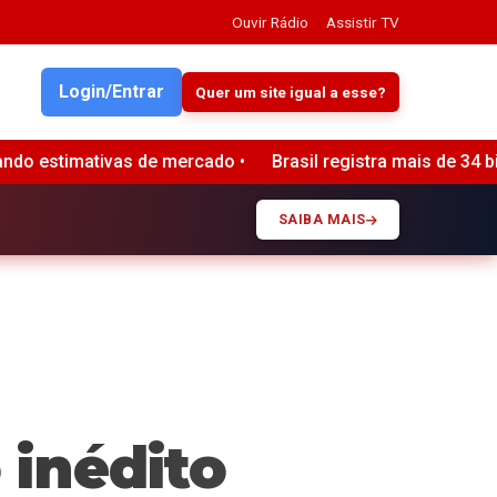
Ouvir Rádio
Assistir TV
Login/Entrar
Quer um site igual a esse?
asil registra mais de 34 bilhões de tentativas de golpes dig
SAIBA MAIS
 inédito