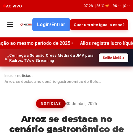
AO VIVO
07:28
26°C
R$ --
$ --
Login/Entrar
Quer um site igual a esse?
ríodo de 2025 •
Allos registra lucro líquido de R$ 294 mi
Conheça a Solução Cross Media da JMV para
SAIBA MAIS
Rádios, TVs e Streaming
Início
›
notícias
›
Arroz se destaca no cenário gastronômico de Belo…
30 de abril, 2025
NOTÍCIAS
Arroz se destaca no
cenário gastronômico de