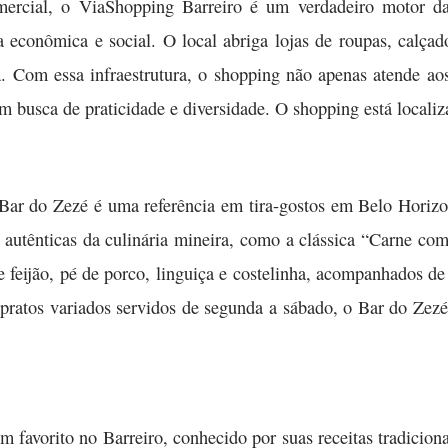
ercial, o ViaShopping Barreiro é um verdadeiro motor da
 econômica e social. O local abriga lojas de roupas, calçado
a. Com essa infraestrutura, o shopping não apenas atende a
 em busca de praticidade e diversidade. O shopping está local
ar do Zezé é uma referência em tira-gostos em Belo Horizo
s autênticas da culinária mineira, como a clássica “Carne c
feijão, pé de porco, linguiça e costelinha, acompanhados de
ratos variados servidos de segunda a sábado, o Bar do Zezé at
m favorito no Barreiro, conhecido por suas receitas tradicion