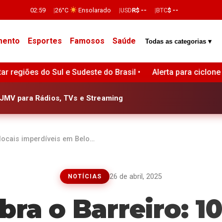
02:59
26°C
Ensolarado
USD
R$ --
BTC
$ --
mento
Esportes
Famosos
Saúde
Todas as categorias ▾
il •
Alerta para ciclone bomba no Sul do Brasil traz risco
JMV para Rádios, TVs e Streaming
 locais imperdíveis em Belo…
26 de abril, 2025
NOTÍCIAS
ra o Barreiro: 10