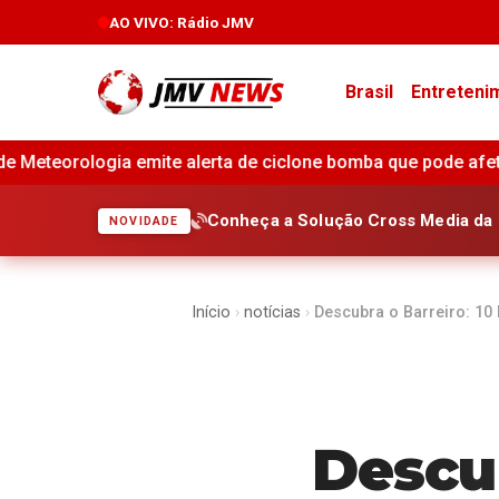
AO VIVO
: Rádio JMV
Brasil
Entreteni
clone bomba que pode afetar regiões do Sul e Sudeste do Bras
Conheça a Solução Cross Media da 
NOVIDADE
Início
›
notícias
›
Descubra o Barreiro: 10
Descub