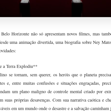
e Belo Horizonte não só apresentam novos filmes, mas tam
desde uma animação divertida, uma biografia sobre Ney Mato
ovidades:
e a Terra Explodiu**
ino se tornam, sem querer, os heróis que o planeta precis
tes e, entre muitas confusões e situações engraçadas, pre
endam um plano maligno de controle mental criado por extra
m suas próprias desavenças. Com sua narrativa caótica e che
váveis em um mundo onde o desastre e a salvação caminham j