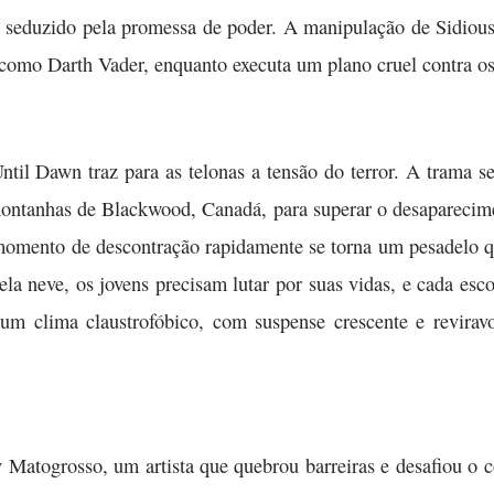
 seduzido pela promessa de poder. A manipulação de Sidious
como Darth Vader, enquanto executa um plano cruel contra os 
ntil Dawn traz para as telonas a tensão do terror. A trama 
ntanhas de Blackwood, Canadá, para superar o desaparecime
momento de descontração rapidamente se torna um pesadelo qu
la neve, os jovens precisam lutar por suas vidas, e cada escol
um clima claustrofóbico, com suspense crescente e revirav
atogrosso, um artista que quebrou barreiras e desafiou o co