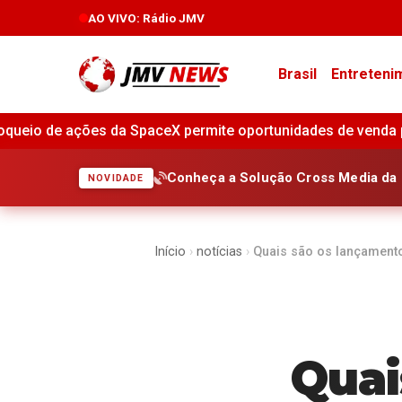
AO VIVO
: Rádio JMV
Brasil
Entreteni
 oportunidades de venda para investidores iniciais •
Impl
Conheça a Solução Cross Media da 
NOVIDADE
Início
›
notícias
›
Quais são os lançament
Quai