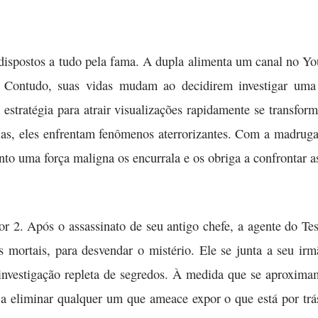
dispostos a tudo pela fama. A dupla alimenta um canal no Y
. Contudo, suas vidas mudam ao decidirem investigar uma
stratégia para atrair visualizações rapidamente se transfor
ias, eles enfrentam fenômenos aterrorizantes. Com a madrug
nto uma força maligna os encurrala e os obriga a confrontar 
or 2. Após o assassinato de seu antigo chefe, a agente do T
s mortais, para desvendar o mistério. Ele se junta a seu 
investigação repleta de segredos. À medida que se aproxima
to a eliminar qualquer um que ameace expor o que está por 