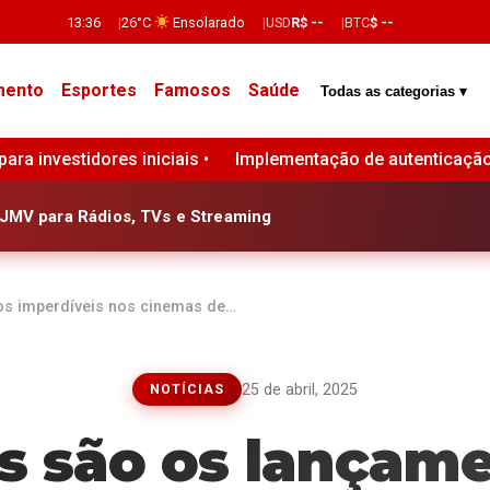
13:36
26°C
Ensolarado
USD
R$ --
BTC
$ --
mento
Esportes
Famosos
Saúde
Todas as categorias ▾
ementação de autenticação em múltiplas camadas aumenta a 
JMV para Rádios, TVs e Streaming
os imperdíveis nos cinemas de…
25 de abril, 2025
NOTÍCIAS
s são os lançam