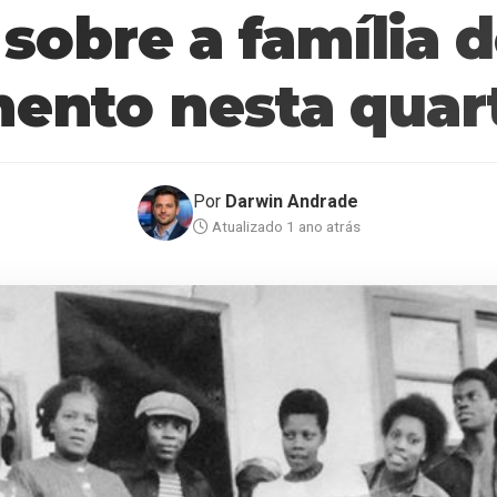
 sobre a família 
ento nesta quart
Por
Darwin Andrade
Atualizado 1 ano atrás