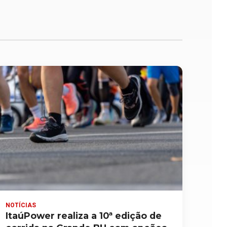
NOTÍCIAS
ItaúPower realiza a 10ª edição de