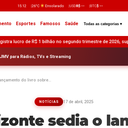
15:12
26°C
Ensolarado
USD
R$ --
BTC
$ --
mento
Esportes
Famosos
Saúde
Todas as categorias ▾
o no segundo trimestre de 2026, superando estimativas de mer
JMV para Rádios, TVs e Streaming
lançamento do livro sobre…
17 de abril, 2025
NOTÍCIAS
izonte sedia o l