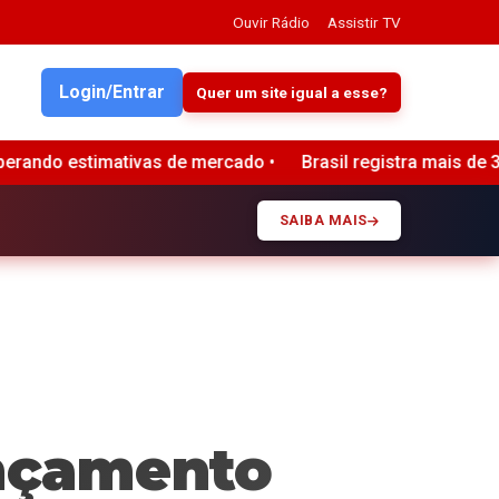
Ouvir Rádio
Assistir TV
Login/Entrar
Quer um site igual a esse?
cado •
Brasil registra mais de 34 bilhões de tentativas de
SAIBA MAIS
ançamento