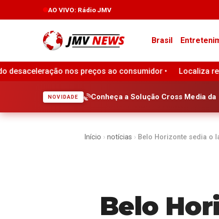
AO VIVO
: Rádio JMV
Brasil
Entreteni
ços ao consumidor •
Localiza registra lucro de R$ 1 bilhã
Conheça a Solução Cross Media da 
NOVIDADE
Início
›
notícias
›
Belo Horizonte sedia o 
Belo Hor