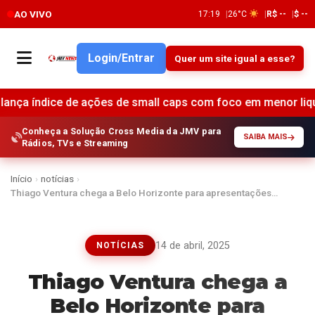
AO VIVO
17:19
26°C
R$ --
$ --
Login/Entrar
Quer um site igual a esse?
ções de small caps com foco em menor liquidez e maior previ
Conheça a Solução Cross Media da JMV para
SAIBA MAIS
Rádios, TVs e Streaming
Início
›
notícias
›
Thiago Ventura chega a Belo Horizonte para apresentações…
14 de abril, 2025
NOTÍCIAS
Thiago Ventura chega a
Belo Horizonte para