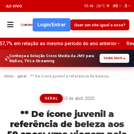
AO VIVO
05:46
26°C
R$ --
$ --
Login/Entrar
Quer um site igual a esse?
 mesmo período do ano anterior •
Revo anuncia aquisição d
Conheça a Solução Cross Media da JMV para
SAIBA MAIS
Rádios, TVs e Streaming
Início
›
geral
›
** De ícone juvenil a referência de beleza…
13 de abril, 2025
GERAL
** De ícone juvenil a
referência de beleza aos