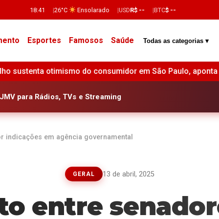
18:41
26°C
Ensolarado
USD
R$ --
BTC
$ --
mento
Esportes
Famosos
Saúde
Todas as categorias ▾
mo do consumidor em São Paulo, aponta FecomercioSP •
JMV para Rádios, TVs e Streaming
por indicações em agência governamental
13 de abril, 2025
GERAL
ito entre senador