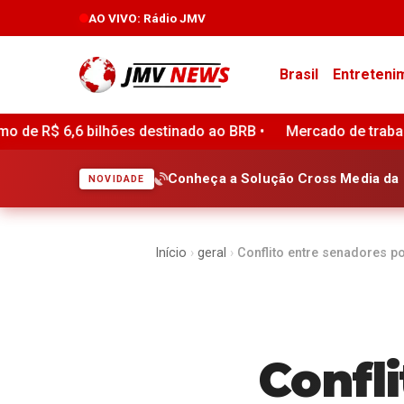
AO VIVO
: Rádio JMV
Brasil
Entreteni
s destinado ao BRB •
Mercado de trabalho sustenta otimis
Conheça a Solução Cross Media da 
NOVIDADE
Início
›
geral
›
Conflito entre senadores 
Confl