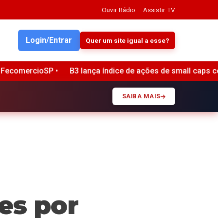
Ouvir Rádio
Assistir TV
Login/Entrar
Quer um site igual a esse?
B3 lança índice de ações de small caps com foco em menor liq
SAIBA MAIS
es por