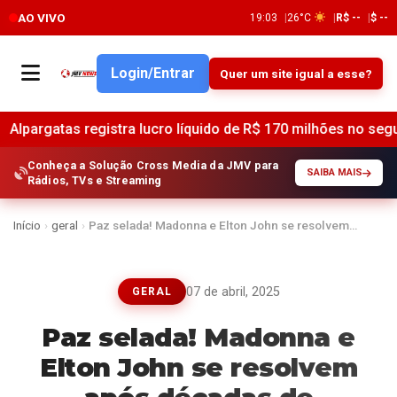
AO VIVO
19:03
26°C
R$ --
$ --
Login/Entrar
Quer um site igual a esse?
egistra lucro líquido de R$ 170 milhões no segundo trimestre
Conheça a Solução Cross Media da JMV para
SAIBA MAIS
Rádios, TVs e Streaming
Início
›
geral
›
Paz selada! Madonna e Elton John se resolvem…
07 de abril, 2025
GERAL
Paz selada! Madonna e
Elton John se resolvem