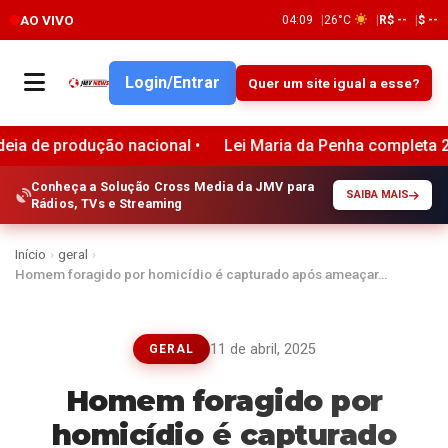
AO VIVO
04:09
26°C
R$ --
$ --
Login/Entrar
Quer um site igual a esse?
dução nacional •
Lei Maria da Penha completa 20 anos e re
Conheça a Solução Cross Media da JMV para
SAIBA MAIS
Rádios, TVs e Streaming
Início
›
geral
›
Homem foragido por homicídio é capturado após ameaçar…
11 de abril, 2025
GERAL
Homem foragido por
homicídio é capturado