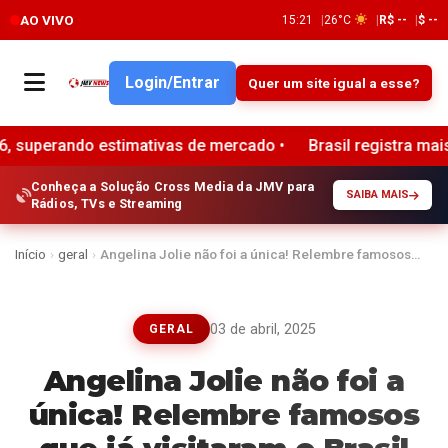
AO VIVO
15:21
26°C
R$ --
$ --
Login/Entrar
Quer um site igual a esse?
 estimativas de mercado •
Brasil registra mais de 34 bilhõ
Conheça a Solução Cross Media da JMV para
SAIBA MAIS
Rádios, TVs e Streaming
Início
›
geral
›
Angelina Jolie não foi a única! Relembre famosos…
03 de abril, 2025
GERAL
Angelina Jolie não foi a
única! Relembre famosos