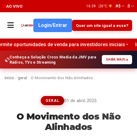
AO VIVO
16:39
26°C
R$ --
$ --
Login/Entrar
Quer um site igual a esse?
idades de venda para investidores iniciais •
Implementaçã
Conheça a Solução Cross Media da JMV para
SAIBA MAIS
Rádios, TVs e Streaming
Início
›
geral
›
O Movimento dos Não Alinhados
01 de abril, 2025
GERAL
O Movimento dos Não
Alinhados