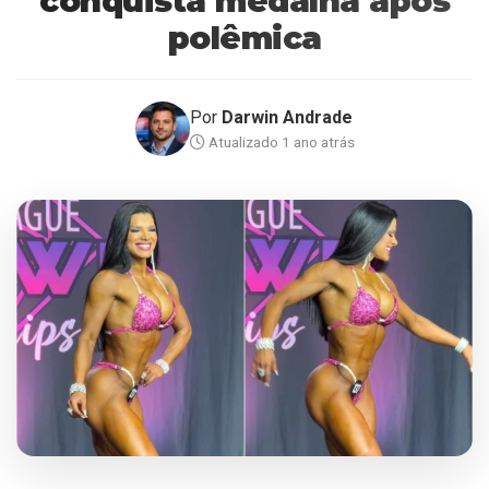
conquista medalha após
polêmica
Por
Darwin Andrade
Atualizado 1 ano atrás