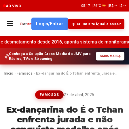
AO VIVO
05:17
26°C
R$ --
$ --
Login/Entrar
Quer um site igual a esse?
o desde 2016, aponta sistema de monitoramento •
Banco 
Conheça a Solução Cross Media da JMV para
SAIBA MAIS
Rádios, TVs e Streaming
Início
›
Famosos
›
Ex-dançarina do É o Tchan enfrenta jurada e…
27 de abril, 2025
FAMOSOS
Ex-dançarina do É o Tchan
enfrenta jurada e não