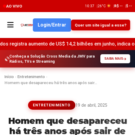
AO VIVO
10:37
26°C
R$ --
$ --
Login/Entrar
Quer um site igual a esse?
ento de US$ 14,2 bilhões em junho, indica o Federal Reserv
Conheça a Solução Cross Media da JMV para
SAIBA MAIS
Rádios, TVs e Streaming
Início
›
Entretenimento
›
Homem que desapareceu há três anos após sair…
19 de abril, 2025
ENTRETENIMENTO
Homem que desapareceu
há três anos após sair de